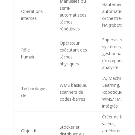
Manuelles ou
Hautement
semi-
Opérations
automatisées,
automatisées,
internes
orchestrées par
tâches
l’IA (robotique)
répétitives
Superviseur de
Opérateur
systèmes,
Rôle
exécutant des
gestionnaire
humain
tâches
d’exceptions,
physiques
analyste
IA, Machine
WMS basique,
Learning, IoT,
Technologie
scanners de
Robotique,
clé
codes-barres
WMS/TMS/YMS
intégrés
Créer de la
valeur,
Stocker et
Objectif
améliorer la
distribuer au