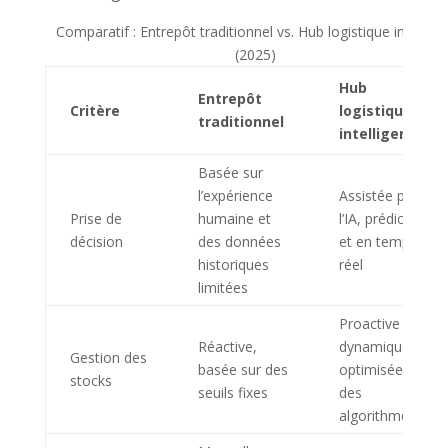
Comparatif : Entrepôt traditionnel vs. Hub logistique intellige
(2025)
Hub
Entrepôt
Critère
logistique
traditionnel
intelligent
Basée sur
l’expérience
Assistée par
Prise de
humaine et
l’IA, prédictive
décision
des données
et en temps
historiques
réel
limitées
Proactive et
Réactive,
dynamique,
Gestion des
basée sur des
optimisée par
stocks
seuils fixes
des
algorithmes