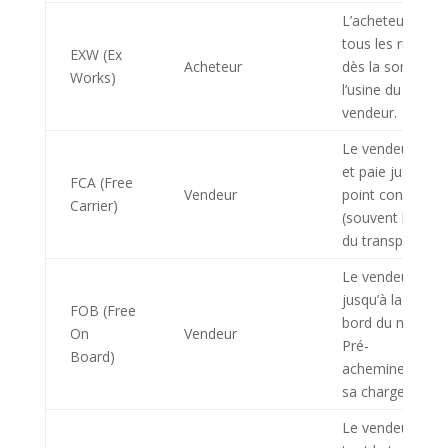
L’acheteur pren
tous les risques
EXW (Ex
Acheteur
dès la sortie de
Works)
l’usine du
vendeur.
Le vendeur gère
et paie jusqu’au
FCA (Free
Vendeur
point convenu
Carrier)
(souvent le hub
du transporteur)
Le vendeur gère
jusqu’à la mise 
FOB (Free
bord du navire.
On
Vendeur
Pré-
Board)
acheminement 
sa charge.
Le vendeur gère