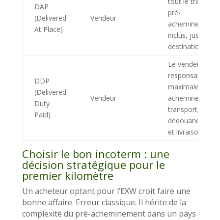
tout le transport
DAP
pré-
(Delivered
Vendeur
acheminement
At Place)
inclus, jusqu’à la
destination final
Le vendeur a la
responsabilité
DDP
maximale : pré-
(Delivered
Vendeur
acheminement,
Duty
transport,
Paid)
dédouanement
et livraison.
Choisir le bon incoterm : une
décision stratégique pour le
premier kilomètre
Un acheteur optant pour l’EXW croit faire une
bonne affaire. Erreur classique. Il hérite de la
complexité du pré-acheminement dans un pays