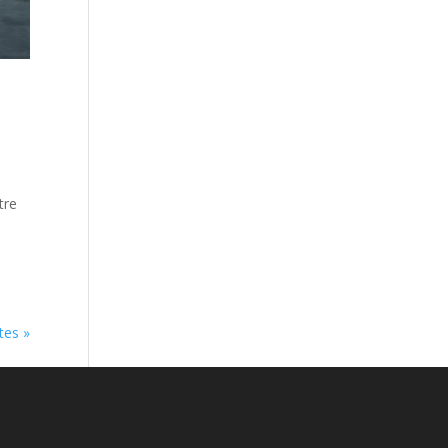
tre
.
tes »