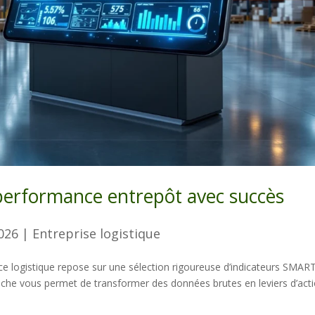
e performance entrepôt avec succès
2026
|
Entreprise logistique
ance logistique repose sur une sélection rigoureuse d’indicateurs SMAR
roche vous permet de transformer des données brutes en leviers d’act