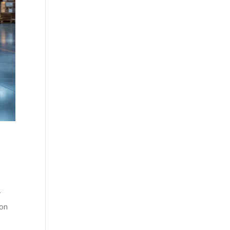
T
ion