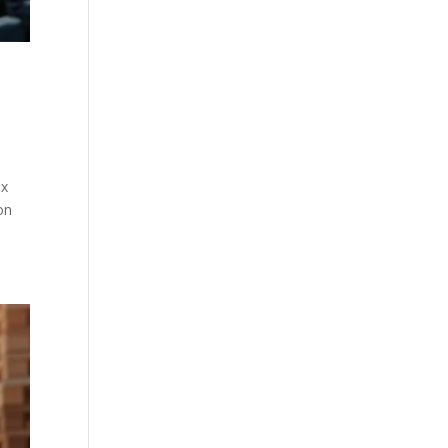
ux
on