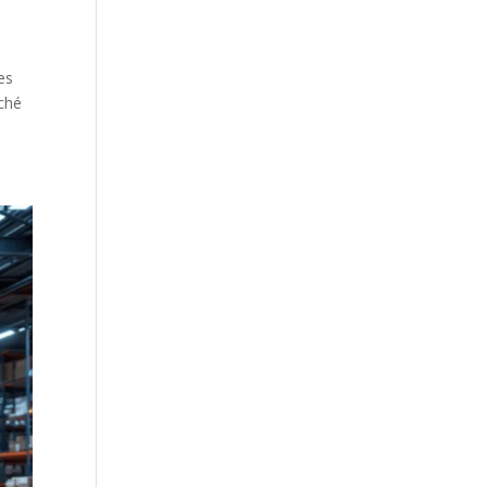
es
rché